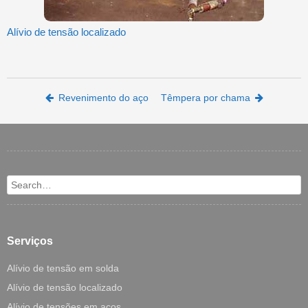
Alívio de tensão localizado
Post navigation
Revenimento do aço
Têmpera por chama
Search
Serviços
Alívio de tensão em solda
Alívio de tensão localizado
Alívio de tensões em aços