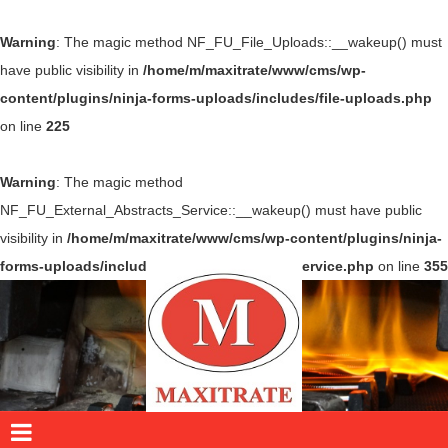
Warning
: The magic method NF_FU_File_Uploads::__wakeup() must
have public visibility in
/home/m/maxitrate/www/cms/wp-
content/plugins/ninja-forms-uploads/includes/file-uploads.php
on line
225
Warning
: The magic method
NF_FU_External_Abstracts_Service::__wakeup() must have public
visibility in
/home/m/maxitrate/www/cms/wp-content/plugins/ninja-
forms-uploads/includes/external/abstracts/service.php
on line
355
Tratamento Térmico