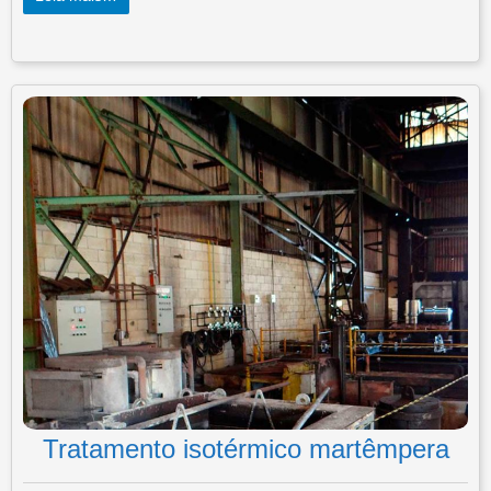
Tratamento isotérmico martêmpera