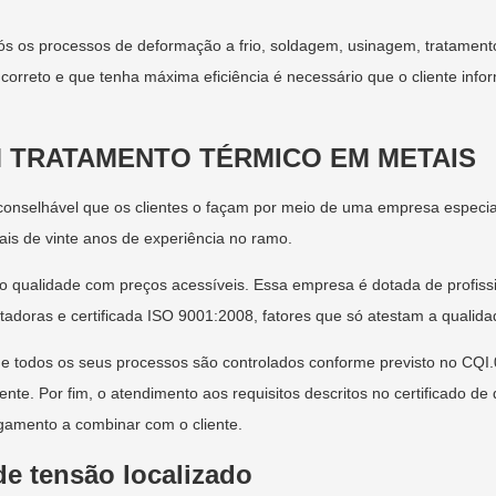
pós os processos de deformação a frio, soldagem, usinagem, tratamento
correto e que tenha máxima eficiência é necessário que o cliente info
M TRATAMENTO TÉRMICO EM METAIS
 aconselhável que os clientes o façam por meio de uma empresa espec
is de vinte anos de experiência no ramo.
ndo qualidade com preços acessíveis. Essa empresa é dotada de profis
oras e certificada ISO 9001:2008, fatores que só atestam a qualida
e todos os seus processos são controlados conforme previsto no CQI.0
e. Por fim, o atendimento aos requisitos descritos no certificado de 
gamento a combinar com o cliente.
de tensão localizado