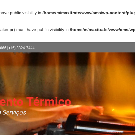
e public visibility in
/home/m/maxitrate/www/cms/wp-content/plugi
up() must have public visibility in
/home/m/maxitrate/www/cms/wp-
1666 | (16) 3324-7444
ento Térmico
 Serviços