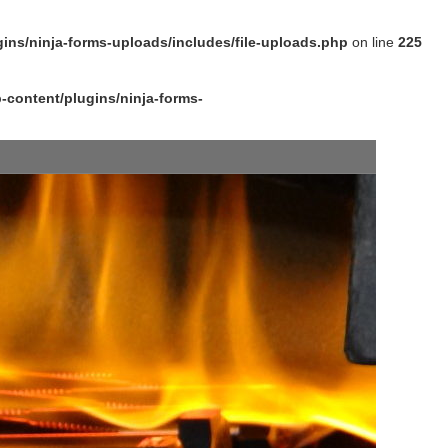
ns/ninja-forms-uploads/includes/file-uploads.php
on line
225
content/plugins/ninja-forms-