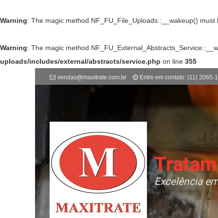
Warning
: The magic method NF_FU_File_Uploads::__wakeup() must hav
Warning
: The magic method NF_FU_External_Abstracts_Service::__wake
uploads/includes/external/abstracts/service.php
on line
355
vendas@maxitrate.com.br
Entre em contato: (11) 2065-
Tratam
Excelência em