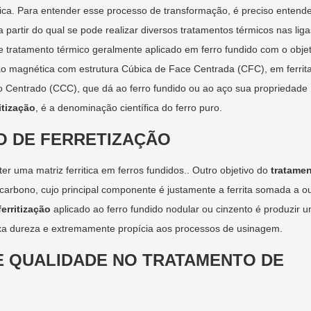
ica. Para entender esse processo de transformação, é preciso entende
partir do qual se pode realizar diversos tratamentos térmicos nas lig
 tratamento térmico geralmente aplicado em ferro fundido com o objet
não magnética com estrutura Cúbica de Face Centrada (CFC), em ferrita
po Centrado (CCC), que dá ao ferro fundido ou ao aço sua propriedade
itização
, é a denominação científica do ferro puro.
O DE FERRETIZAÇÃO
er uma matriz ferritica em ferros fundidos.. Outro objetivo do
tratame
carbono, cujo principal componente é justamente a ferrita somada a o
erritização
aplicado ao ferro fundido nodular ou cinzento é produzir 
ixa dureza e extremamente propícia aos processos de usinagem.
E QUALIDADE NO TRATAMENTO DE