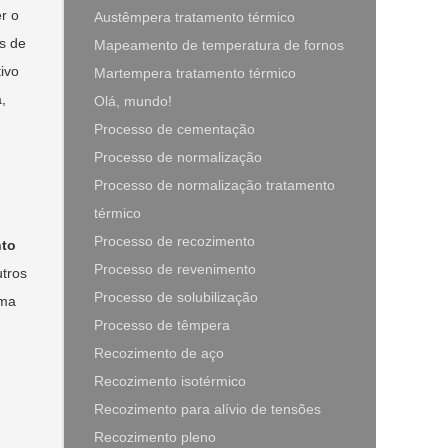
r o
Austêmpera tratamento térmico
as de
Mapeamento de temperatura de fornos
ivo
Martempera tratamento térmico
,
Olá, mundo!
Processo de cementação
Processo de normalização
Processo de normalização tratamento
térmico
Processo de recozimento
nto
Processo de revenimento
utros
Processo de solubilização
uma
Processo de têmpera
Recozimento de aço
Recozimento isotérmico
Recozimento para alívio de tensões
Recozimento pleno