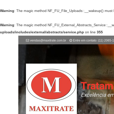
Warning
: The magic method NF_FU_File_Uploads::__wakeup() must hav
Warning
: The magic method NF_FU_External_Abstracts_Service::__wake
uploads/includes/external/abstracts/service.php
on line
355
vendas@maxitrate.com.br
Entre em contato: (11) 2065-
Tratam
Excelência em