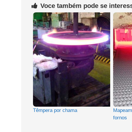
Voce também pode se interess
Têmpera por chama
Mapeame
fornos