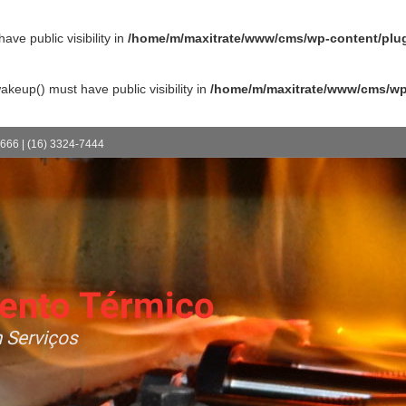
e public visibility in
/home/m/maxitrate/www/cms/wp-content/plugi
up() must have public visibility in
/home/m/maxitrate/www/cms/wp-
1666 | (16) 3324-7444
ento Térmico
 Serviços