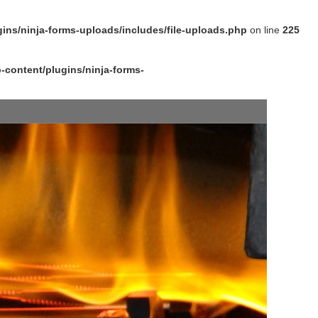
ns/ninja-forms-uploads/includes/file-uploads.php
on line
225
content/plugins/ninja-forms-