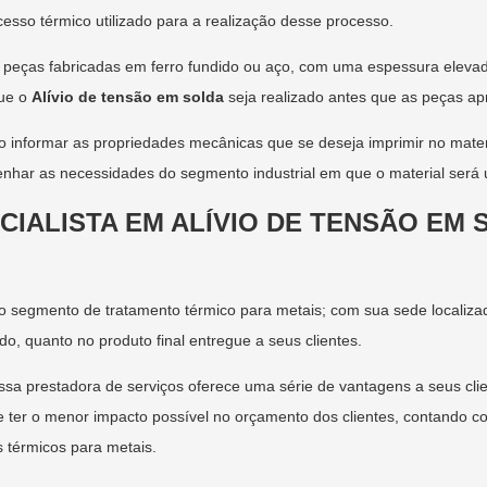
esso térmico utilizado para a realização desse processo.
 peças fabricadas em ferro fundido ou aço, com uma espessura elevad
que o
Alívio de tensão em solda
seja realizado antes que as peças ap
io informar as propriedades mecânicas que se deseja imprimir no materi
har as necessidades do segmento industrial em que o material será ut
CIALISTA EM ALÍVIO DE TENSÃO EM
o segmento de tratamento térmico para metais; com sua sede localiza
do, quanto no produto final entregue a seus clientes.
sa prestadora de serviços oferece uma série de vantagens a seus cli
e ter o menor impacto possível no orçamento dos clientes, contando 
 térmicos para metais.